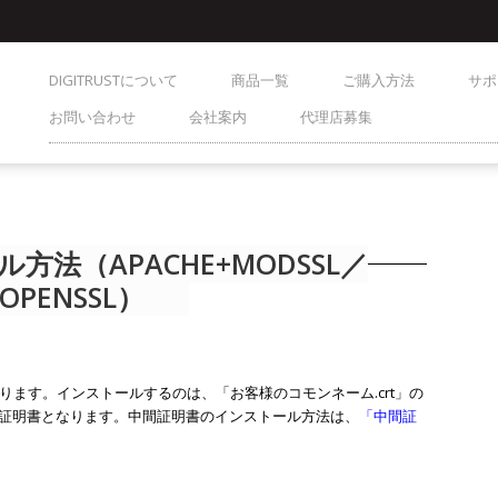
DIGITRUSTについて
商品一覧
ご購入方法
サポ
お問い合わせ
会社案内
代理店募集
法（APACHE+MODSSL／
+OPENSSL）
ます。インストールするのは、「お客様のコモンネーム.crt」の
の中間証明書となります。中間証明書のインストール方法は、
「中間証