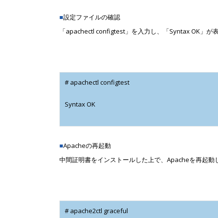
■
設定ファイルの確認
「apachectl configtest」を入力し、「Syntax
# apachectl configtest
Syntax OK
■
Apacheの再起動
中間証明書をインストールした上で、Apacheを再起動
# apache2ctl graceful