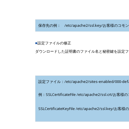
保存先の例： /etc/apache2/ssl.key/お客様のコモ
■
設定ファイルの修正
ダウンロードした証明書のファイル名と秘密鍵を設定フ
設定ファイル：/etc/apache2/sites-enabled/000-defau
例：SSLCertificateFile /etc/apache2/ssl.crt/お
SSLCertificateKeyFile /etc/apache2/ssl.key