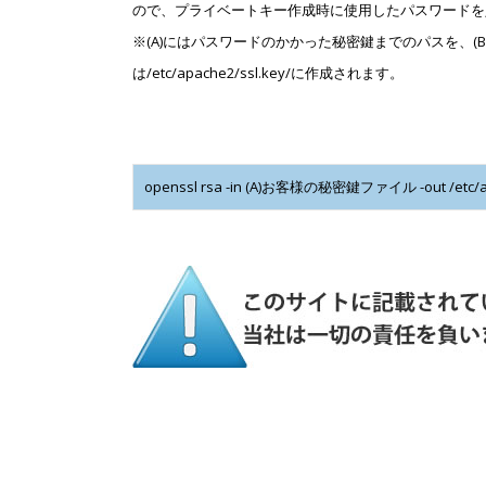
ので、プライベートキー作成時に使用したパスワードを
※(A)にはパスワードのかかった秘密鍵までのパスを、
は/etc/apache2/ssl.key/に作成されます。
openssl rsa -in (A)お客様の秘密鍵ファイル -out /et